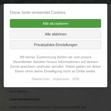
Diese Seite verwendet Cookies.
Agrimi - anders
Alle akzeptieren
wandern auf Kreta
Alle ablehnen
Navigation
Home
Über mich
Termine
Privatsphäre-Einstellungen
überspringen
Reiseberichte
Galerie
Videos
Mit deiner Zustimmung dürfen wir und unsere
Vermischtes
Dienstleister darüber hinaus Informationen auf deinem
Gerät speichern und/oder abrufen. Dabei geben wir deine
Daten ohne deine Einwilligung nicht an Dritte weiter.
Die Insel Kreta ist ein
Datenschutz
Impressum
AGB
verschlossenes Paradies.
Elpis Melena
Liebe Wanderfreunde,
Kreta schenkt sich nicht jedem, und es bewahrt auch dem ­