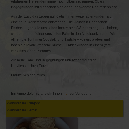
erfahrenen Reisenden immer noch Überraschungen. Ob es
Begegnungen mit Menschen sind oder unerwartete Natur­erlebnisse.
Aus der Lust, das Leben auf Kreta immer weiter zu erkunden, ist
eine neue Reisefacette entstanden. Die kleinen kulinarischen
Entdeckungen, die uns schon immer beim Wandern begleitet haben,
werden nun auf einer speziellen Fahrt in den Mittelpunkt treten. Wir
öffnen die Tür hinter Souvlaki und Tsatziki – kosten, proben und
loben die lokale kretische Küche – Entdeckungen in einem (fast)
verschlossenen Paradies....
Auf neue Töne und Begegnungen unterwegs freut sich,
Herzlichst – Ihre / Eure
Frauke Schlegelmilch
Ein Anmeldeformular steht Ihnen
hier
zur Verfügung.
Navigation
Wandern im Frühjahr
überspringen
Wandern im Herbst