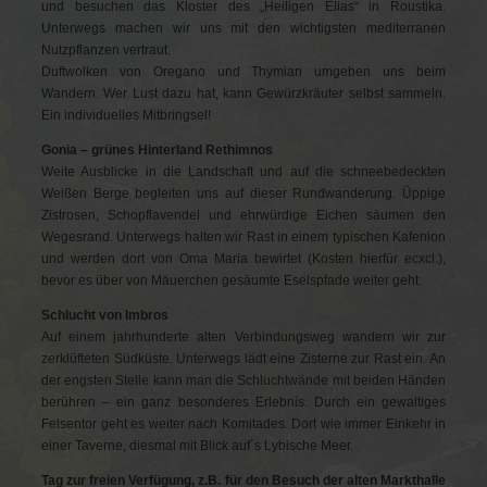
und besuchen das Kloster des „Heiligen Elias“ in Roustika.
Unterwegs machen wir uns mit den wichtigsten mediterranen
Nutzpflanzen vertraut.
Duftwolken von Oregano und Thymian umgeben uns beim
Wandern. Wer Lust dazu hat, kann Gewürzkräuter selbst sammeln.
Ein individuelles Mitbringsel!
Gonia – grünes Hinterland Rethimnos
Weite Ausblicke in die Landschaft und auf die schneebedeckten
Weißen Berge begleiten uns auf dieser Rundwanderung. Üppige
Zistrosen, Schopflavendel und ehrwürdige Eichen säumen den
Wegesrand. Unterwegs halten wir Rast in einem typischen Kafenion
und werden dort von Oma Maria bewirtet (Kosten hierfür ecxcl.),
bevor es über von Mäuerchen gesäumte Eselspfade weiter geht.
Schlucht von Imbros
Auf einem jahrhunderte alten Verbindungsweg wandern wir zur
zerklüfteten Südküste. Unterwegs lädt eine Zisterne zur Rast ein. An
der engsten Stelle kann man die Schluchtwände mit beiden Händen
berühren – ein ganz besonderes Erlebnis. Durch ein gewaltiges
Felsentor geht es weiter nach Komitades. Dort wie immer Einkehr in
einer Taverne, diesmal mit Blick auf´s Lybische Meer.
Tag zur freien Verfügung, z.B. für den Besuch der alten Markthalle