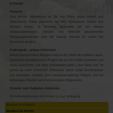
in Chania
Amnatos
Eine leichte Wanderung im Tal von Pikris durch Felder und
Olivenhaine. Dabei passieren wir den verlassenen Garten des
Klosters Arkadi. In Amnatos besuchen wir ein kleines
Volkskundemuseum. Anhand von liebevoll gesammelten
Alltagsgegenständen wird der rasante Wandel im Leben der
Menschen deutlich.
Argiroupolis - grünes Hinterland
Dieses geschlossene Bergdorf liegt an der Stelle des antiken Lappa.
Zahlreiche architektonische Fragmente aus der Antike verweisen auf
diese Geschichte. Auf alten Eselspfaden geht´s über Berg und Tal
vorbei an einer römischen Nekropole, durch lichte Eichenwälder
und buschigen Lorbeer. Eine zweitausendjährige Platane und ein
ehemaliges Räubernest sind besondere Wegmarken.
Transfer zum Flughafen, Heimreise
Ein Anmeldeformular steht Ihnen
hier
zur Verfügung.
Navigation
Wandern im Frühjahr
überspringen
Wandern im Herbst