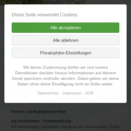
Diese Seite verwendet Cookies.
Agrimi - anders
Alle akzeptieren
wandern auf Kreta
Alle ablehnen
Navigation
Home
Über mich
Termine
Privatsphäre-Einstellungen
überspringen
Reiseberichte
Galerie
Videos
Mit deiner Zustimmung dürfen wir und unsere
Vermischtes
Dienstleister darüber hinaus Informationen auf deinem
Gerät speichern und/oder abrufen. Dabei geben wir deine
Daten ohne deine Einwilligung nicht an Dritte weiter.
Myrte, Mythos und Moderne
Datenschutz
Impressum
AGB
25.09. - 02.10.2026
Transfer und Begrüßung im Hotel
Ag. Konstantinos – Rundwanderung
Auf unbefestigten Landwegen passieren wir mehrere kleine Dörfer