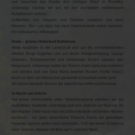
und besuchen das Kloster des „Heiligen Elias“ in Roustika.
Unterwegs machen wir uns mit den wichtigsten mediterranen
Nutzpflanzen vertraut.
Duftwolken von Oregano und Thymian umgeben uns beim
Wandern. Wer Lust dazu hat, kann Gewürzkräuter selbst sammeln.
Ein individuelles Mitbringsel!
Gonia – grünes Hinterland Rethimnos
Weite Ausblicke in die Landschaft und auf die schneebedeckten
Weißen Berge begleiten uns auf dieser Rundwanderung. Üppige
Zistrosen, Schopflavendel und ehrwürdige Eichen säumen den
Wegesrand. Unterwegs halten wir Rast in einem typischen Kafenion
und werden dort von Oma Maria bewirtet (Kosten hierfür ecxcl.),
bevor es über von Mäuerchen gesäumte Eselspfade weiter geht.
Am Abend fakultativ Besuch der abendlichen Mitternachtsmesse.
Schlucht von Imbros
Auf einem jahrhunderte alten Verbindungsweg wandern wir zur
zerklüfteten Südküste. Unterwegs lädt eine Zisterne zur Rast ein. An
der engsten Stelle kann man die Schluchtwände mit beiden Händen
berühren – ein ganz besonderes Erlebnis. Durch ein gewaltiges
Felsentor geht es weiter nach Komitades. Dort wie immer Einkehr in
einer Taverne, diesmal mit Blick auf´s Lybische Meer.