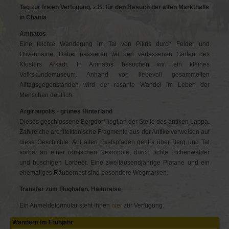
Tag zur freien Verfügung, z.B. für den Besuch der alten Markthalle
in Chania
Amnatos
Eine leichte Wanderung im Tal von Pikris durch Felder und
Olivenhaine. Dabei passieren wir den verlassenen Garten des
Klosters Arkadi. In Amnatos besuchen wir ein kleines
Volkskundemuseum. Anhand von liebevoll gesammelten
Alltagsgegenständen wird der rasante Wandel im Leben der
Menschen deutlich.
Argiroupolis - grünes Hinterland
Dieses geschlossene Bergdorf liegt an der Stelle des antiken Lappa.
Zahlreiche architektonische Fragmente aus der Antike verweisen auf
diese Geschichte. Auf alten Eselspfaden geht´s über Berg und Tal
vorbei an einer römischen Nekropole, durch lichte Eichenwälder
und buschigen Lorbeer. Eine zweitausendjährige Platane und ein
ehemaliges Räubernest sind besondere Wegmarken.
Transfer zum Flughafen, Heimreise
Ein Anmeldeformular steht Ihnen
hier
zur Verfügung.
Navigation
Wandern im Frühjahr
überspringen