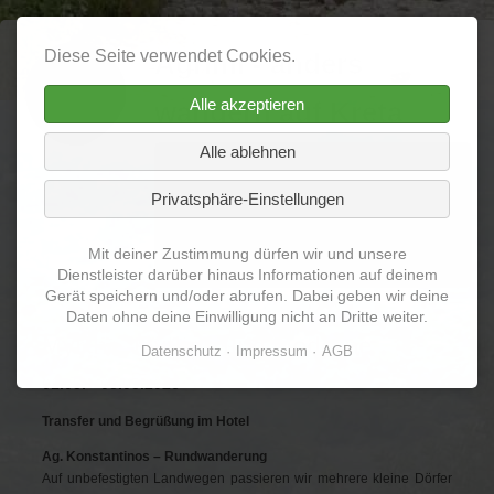
Diese Seite verwendet Cookies.
Agrimi - anders
Alle akzeptieren
wandern auf Kreta
Alle ablehnen
Navigation
Home
Über mich
Termine
Privatsphäre-Einstellungen
überspringen
Reiseberichte
Galerie
Videos
Mit deiner Zustimmung dürfen wir und unsere
Vermischtes
Dienstleister darüber hinaus Informationen auf deinem
Gerät speichern und/oder abrufen. Dabei geben wir deine
Daten ohne deine Einwilligung nicht an Dritte weiter.
Myrthe, Mythos und Moderne
Datenschutz
Impressum
AGB
01.05. - 08.05.2026
Transfer und Begrüßung im Hotel
Ag. Konstantinos – Rundwanderung
Auf unbefestigten Landwegen passieren wir mehrere kleine Dörfer