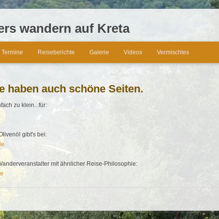
ers wandern auf Kreta
Termine
Reiseberichte
Galerie
Videos
Vermischtes
e haben auch schöne Seiten.
fach zu klein...für:
m
ivenöl gibt's bei:
de
anderveranstalter mit ähnlicher Reise-Philosophie:
de