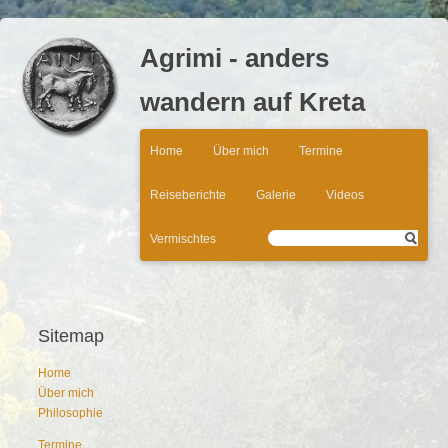
Agrimi - anders
wandern auf Kreta
Navigation
Home
Über mich
Termine
überspringen
Reiseberichte
Galerie
Videos
Vermischtes
Sitemap
Home
Über mich
Philosophie
Termine